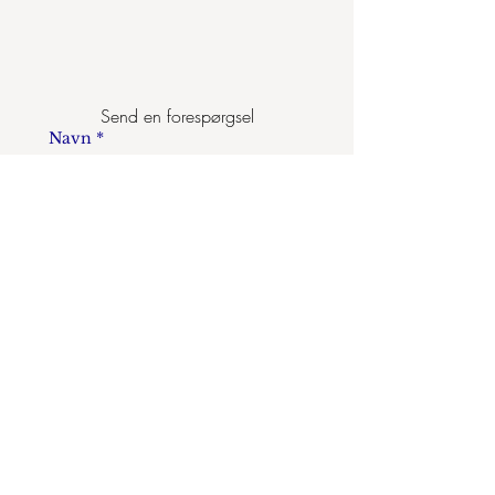
Send en forespørgsel
Navn
*
Efternavn
Email
*
Telefon (valgfri)
Emner
*