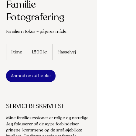
Familie
Fotografering
Familien i fokus – på jeres måde.
1.500
danske
1 time
1
1.500 kr.
Hasselvej
kroner
t
i
m
Anmod om at booke
Servicebeskrivelse
Mine familiesessioner er rolige og naturlige.
Jeg fokuserer på de ægte forbindelser –
grinene, krammene og de små øjeblikke