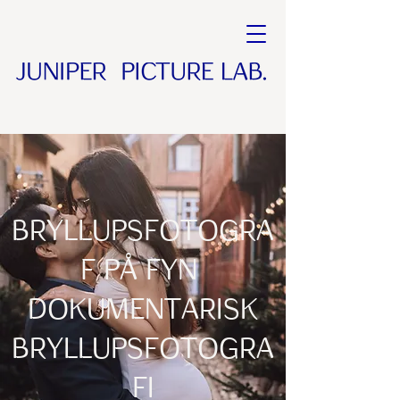
Bryllupsfotogra
f på Fyn
Dokumentarisk
bryllupsfotogra
fi