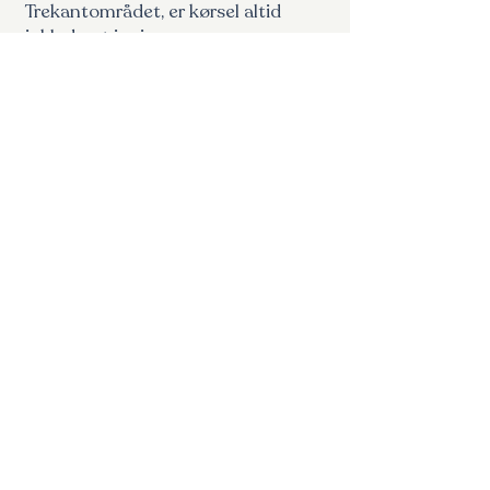
Trekantområdet, er kørsel altid
inkluderet i prisen.
Ofte stillede
spørgsmål
Ofte stillede spørgsmål om bryllupsfotografering